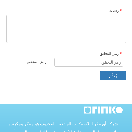
رسالة
*
رمز التحقق
*
يُقدِّم
شركة أورينكو للبلاستيكيات المتقدمة المحدودة هو مبتكر ومكرس
لتطوير مواد البوليمر عالية الأداء. بما في ذلك النايلون/البولي أميد