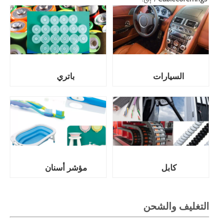
السيارات
باتري
كابل
مؤشر أسنان
التغليف والشحن