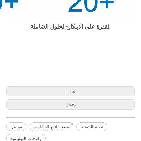
القدرة على الابتكار-الحلول الشاملة
على:
تحت:
نظام الشفط
سعر راتنج البولياميد
موصل
راتنجات البولياميد