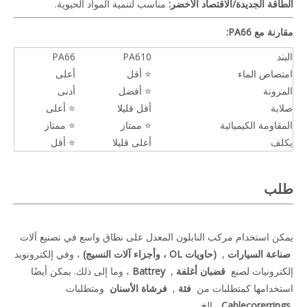
الطاقة الجديدة/الاقتصاد الأخضر:
مناسب لتنمية المواد الحيوية.
مقارنة مع PA66:
البند
PA610
PA66
امتصاص الماء
⭐ أقل
أعلى
المرونة
⭐ أفضل
أدنى
صلابة
أقل قليلا
⭐ أعلى
المقاومة الكيميائية
⭐ ممتاز
⭐ ممتاز
يكلف
أعلى قليلا
⭐ أقل
طلب
يمكن استخدام مركب النايلون المعدل على نطاق واسع في تصنيع آلات
صناعة السيارات
,
(حاويات OL ، وأجزاء آلات النسيج)
، وفي إلكترونويد
إلكترونيات لصنع
قضبان أغلفة
,
Battrey
، وما إلى ذلك. يمكن أيضًا
استخدامها كمتطلبات من
فئة
,
فرشاة الأسنان
ومتطلبات
Cablecorerrings
، إلخ.