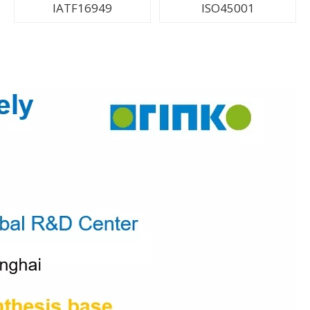
IATF16949
ISO45001