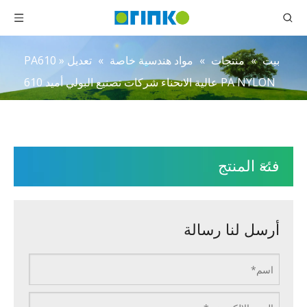
بيت
»
منتجات
»
مواد هندسية خاصة
»
تعديل PA610
»
PA NYLON عالية الانحناء شركات تصنيع البولي أميد 610
فئة المنتج
أرسل لنا رسالة