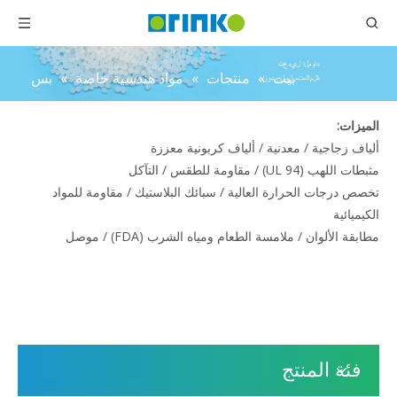
بيت
»
منتجات
»
مواد هندسية خاصة
»
بس
الميزات:
ألياف زجاجية / معدنية / ألياف كربونية معززة
مثبطات اللهب (UL 94) / مقاومة للطقس / التآكل
تخصص درجات الحرارة العالية / سبائك البلاستيك / مقاومة للمواد
الكيميائية
مطابقة الألوان / ملامسة الطعام ومياه الشرب (FDA) / موصل
فئة المنتج