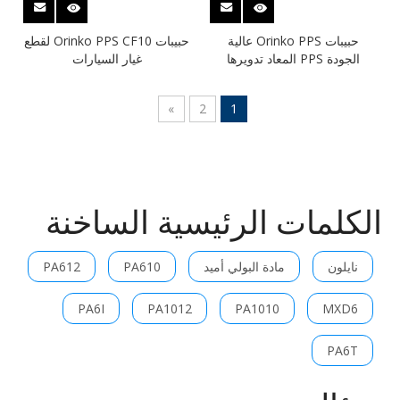
حبيبات Orinko PPS عالية
حبيبات Orinko PPS CF10 لقطع
الجودة PPS المعاد تدويرها
غيار السيارات
»
2
1
الكلمات الرئيسية الساخنة
نايلون
مادة البولي أميد
PA610
PA612
PA6I
PA1012
PA1010
MXD6
PA6T