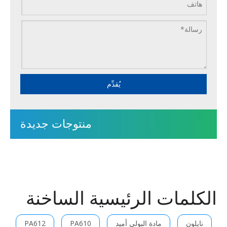
يُقدِّم
منتوجات جديدة
الكلمات الرئيسية الساخنة
نايلون
مادة البولي أميد
PA610
PA612