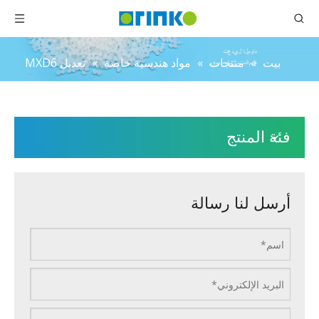
بيت
»
منتجات
»
مواد هندسية خاصة
»
تعديل MXD6
فئة المنتج
أرسل لنا رسالة