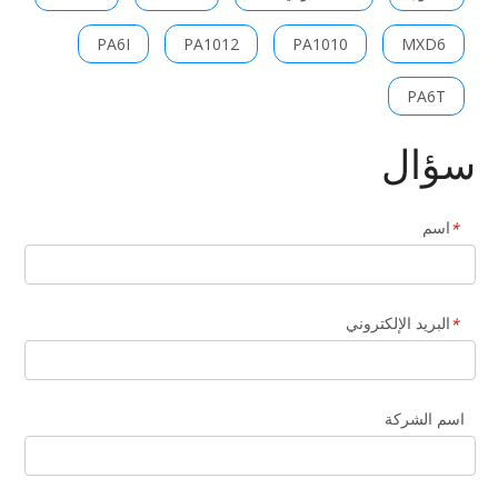
PA6I
PA1012
PA1010
MXD6
PA6T
سؤال
اسم
*
البريد الإلكتروني
*
اسم الشركة