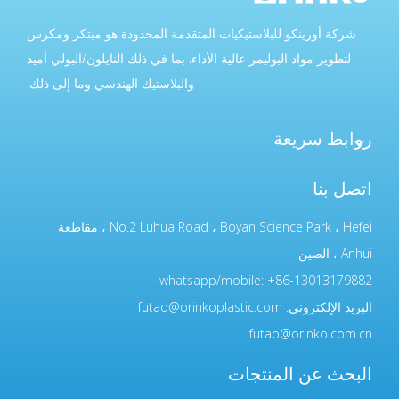
شركة أورينكو للبلاستيكيات المتقدمة المحدودة هو مبتكر ومكرس
لتطوير مواد البوليمر عالية الأداء. بما في ذلك النايلون/البولي أميد
والبلاستيك الهندسي وما إلى ذلك.
روابط سريعة
اتصل بنا
No.2 Luhua Road ، Boyan Science Park ، Hefei ، مقاطعة
Anhui ، الصين
whatsapp/mobile: +86-13013179882
البريد الإلكتروني:
futao@orinkoplastic.com
futao@orinko.com.cn
البحث عن المنتجات