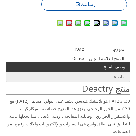
رسالتك
نموذج:
PA12
المنتج العلامة التجارية:
Orinko
وصف المنتج
خاصية
منتج Deactry
PA12GK30 هو بلاستيك هندسي يعتمد على البولي أميد 12 (PA12) مع
30 ٪ من الخرز الزجاجي. يعزز هذا المزيج خصائصه الميكانيكية ،
والاستقرار الحراري ، وقابلية المعالجة ، ودقة الأبعاد ، مما يجعلها قابلة
للتطبيق على نطاق واسع في السيارات والإلكترونيات والآلات وغيرها من
الصناعات.