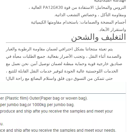
التروس والمحامل: الاستفادة من قوة PA12GK30 العالية ،
ومقاومة التآكل ، وخصائص التشعب الذاتية.
أجسام المضخة والصمامات: باستخدام مقاومتها الكيميائية
واستقرار الأبعاد.
التغليف والشحن
يتم تعبئة منتجاتنا بشكل احترافي لضمان مقاومة الرطوبة والغبار
والصدمة أثناء النقل ، وتجنب الأضرار بفعالية. جميع الطلبات معبأة في
صناديق خارجية قوية وحماية مبطنة لضمان توصيل آمن. نحن نعمل مع
الخدمات اللوجستية عالية الجودة لتوفير خدمات النقل القابلة للتتبع ،
حتى تتمكن من التسوق دون قلق واستلام البضائع مع راحة البال!