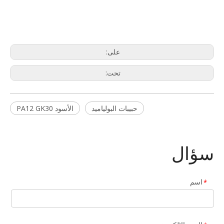
على:
تحت:
حبيبات البولياميد
الأسود PA12 GK30
سؤال
اسم
*