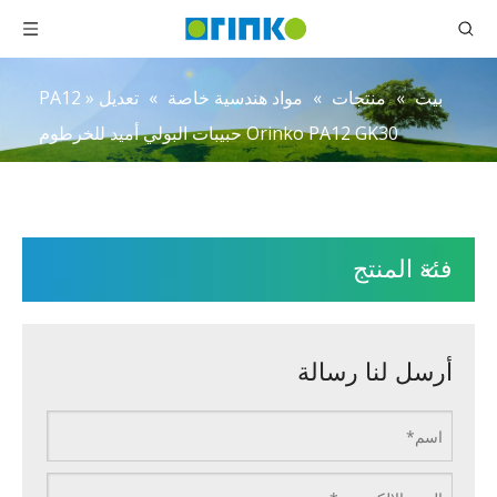
بيت
»
منتجات
»
مواد هندسية خاصة
»
تعديل PA12
»
Orinko PA12 GK30 حبيبات البولي أميد للخرطوم
فئة المنتج
أرسل لنا رسالة