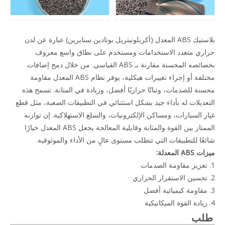
بلاستيك ABS المعدل (أكريلونيتريل بوتادين ستايرين) عبارة عن لدن
حراري متعدد الاستخدامات ومستخدم على نطاق واسع معروف
بخصائصه المحسنة مقارنة بـ ABS القياسي. من خلال دمج إضافات
مختلفة أو إجراء تغييرات هيكلية، يوفر نظام ABS المعدل مقاومة
محسنة للصدمات، وثباتًا حراريًا أفضل، وزيادة في المتانة. تسمح هذه
التعديلات له بأداء جيد بشكل استثنائي في التطبيقات الصعبة، مثل قطع
غيار السيارات، ومساكن الإلكترونيات، والسلع الاستهلاكية. إن توازنه
الممتاز بين القوة والمتانة وقابلية المعالجة يجعل ABS المعدل خيارًا
شائعًا للتطبيقات التي تتطلب مستوى عالٍ من الأداء والموثوقية.
ميزات ABS المعدلة:
1. تعزيز مقاومة الصدمات
2. تحسين الاستقرار الحراري
3. مقاومة كيميائية أفضل
4. زيادة القوة الميكانيكية
طلب