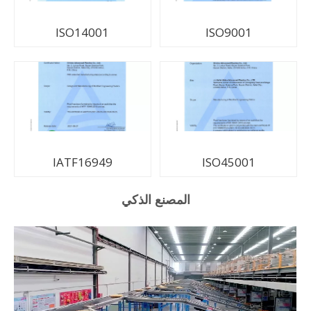
ISO14001
ISO9001
IATF16949
ISO45001
المصنع الذكي