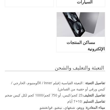
السيارات
مساكن المنتجات
الإلكترونية
التعبئة والتغليف والشحن
تفاصيل التعبئة
: التعبئة القياسية (فيلم lnner / الألومنيوم، الخارجي /
كيس ورقي أو حقيبة من القماش).
تفاصيل التغليف
:25 كجم/كيس، أو 750 كجم/1000 كجم لكل كيس ضخم
تفاصيل التسليم
:T+10 أيام
ميناء المغادرة
: ووهو، شنغهاي، نينغبو، قوانغتشو.