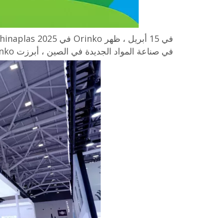
في صناعة المواد الجديدة في الصين ، أبرزت Orinko التزامها بالاستدامة من خلال موضوع