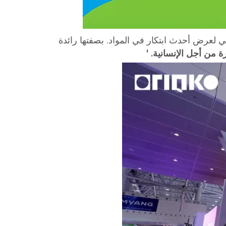
Chinaplas 202 في Shenzhen ، حيث انضم إلى أكثر من 4500 عارض عالمي لعرض أحدث ابتكار في المواد. بصفتها رائدة
ة من أجل الإنسانية. '