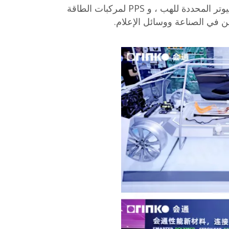
خلال مؤتمر إصدار التكنولوجيا ، شاركت Orinko التطورات المتطورة في إعادة تدوير PCR ، وسبائك أجهزة الكمبيوتر المحددة للهب ، و PPS لمركبات الطاقة
ين في الصناعة ووسائل الإعلام.