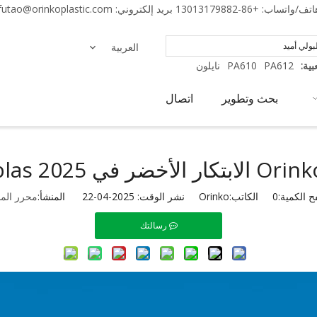
اتف/واتساب:
+86-13013179882
بريد إلكتروني:
futao@orinkoplastic.com
العربية
ية:
PA612
PA610
نايلون
بحث وتطوير
اتصال
 الكمية:
0
الكاتب:Orinko نشر الوقت: 2025-04-22 المنشأ:
محرر الم
رسالتك