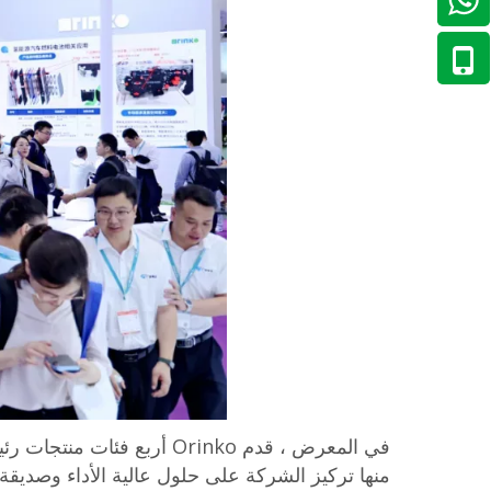
+86-13013179882
في المعرض ، قدم Orinko أربع فئات منتجات رئيسية:
منها تركيز الشركة على حلول عالية الأداء وصديقة ل