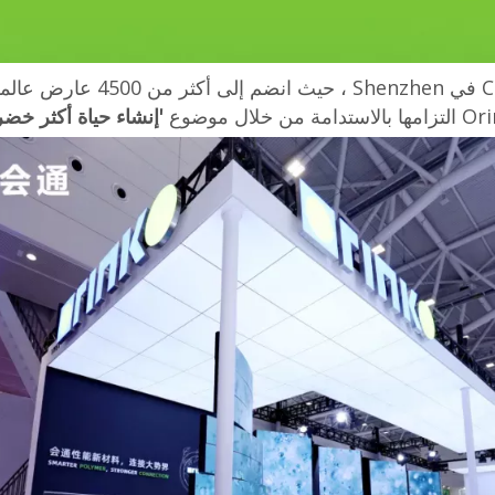
في 15 أبريل ، ظهر Orinko في 5
'إنشاء حياة أكثر خضر