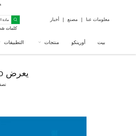
ه
معلومات عنا
|
مصنع
|
أخبار
كلمات شعب
بيت
أورينكو
منتجات
التطبيقات
يعرض Orinko الابتكار الأخضر في Chinaplas 2025
تصفح