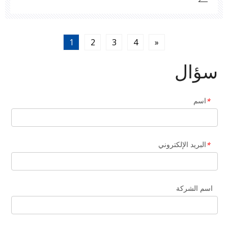
في ذلك أنظمة التبريد وخزانات تخزين الهيدروجين. أدائهم
الاستثنائي - بما في ذلك المقاومة عالية درجة الحرارة ،
الفصل
1
2
3
4
»
سؤال
اسم
*
البريد الإلكتروني
*
اسم الشركة