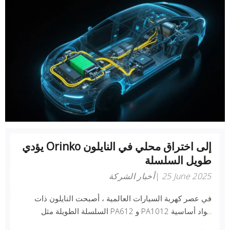
يؤدي Orinko إلى اختراق محلي في النايلون
طويل السلسلة
25 June 2025
أخبار الشركة
في عصر كهربة السيارات العالمية ، أصبحت النايلون ذات
السلسلة الطويلة مثل PA612 و PA1012 مواد أساسية
للمكونات الرئيسية في مركبات الطاقة الجديدة (NEVS) ، بما