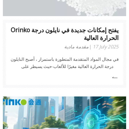
Orinko يفتح إمكانات جديدة في نايلون درجة
الحرارة العالية
17 July 2025
مقدمة مادية
في مجال المواد المتقدمة المتطورة باستمرار ، أصبح النايلون
ذو درجة الحرارة العالية مغيرًا للألعاب-حيث يسيطر على
المقاومة الحرارية الفائقة ، والاستقرار الأبعاد ، والمتانة
الكيميائية. نظرًا لأن الصناعات تدفع إلى مكونات أخف وزنا
وأقوى وأكثر موثوقية ، فإن النايلون عالي الإيقاع يمكّن الابتكار
في