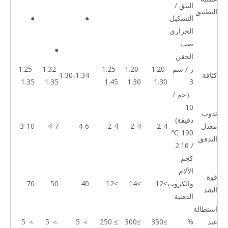
البثق /
التطبيق
التشكيل
●
●
الحراري
صب
●
الحقن
ز / سم
1.20-
1.20-
1.25-
1.32-
1.25-
كثافة
1.30-1.34
1.35
1.35
1.45
1.30
1.30
3
（جم /
10
تذوب
دقيقة)
معدل
2-4
2-4
2-4
4-6
4-7
3-10
190 ℃
التدفق
/ 2.16
كجم
الآلام
قوة
والكروب
≥12
≥14
≥12
40
50
70
الشد
الذهنية
استطالة
عند
%
≥350
≥300
≥ 250
＞ 5
＞ 5
＞ 5