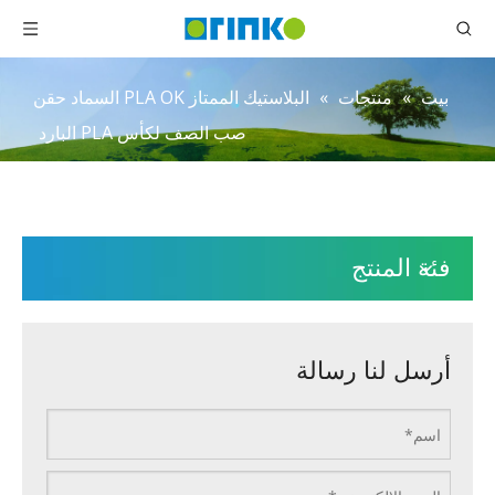
بيت
»
منتجات
»
البلاستيك الممتاز PLA OK السماد حقن
صب الصف لكأس PLA البارد
فئة المنتج
أرسل لنا رسالة