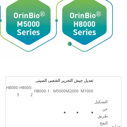
تعديل جيش التحرير الشعبى الصينى
H8000-
H8000-
H8000-1
M5000
M2000
M1000
5
2
التشكيل
عن
●
●
●
طريق
النفخ
عملية