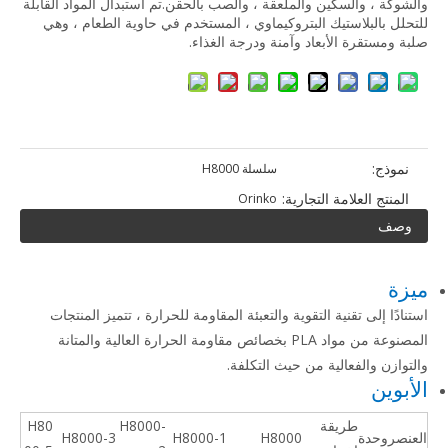
والشوكة ، والسكين والملعقة ، والصب بالحقن.تم استبدال المواد القابلة
للتحلل بالبلاستيك البتروكيماوي ، المستخدم في حاوية الطعام ، وهي
صلبة ومستقرة الأبعاد وآمنة ودرجة الغذاء.
نموذج:
سلسلة H8000
المنتج العلامة التجارية:
Orinko
وصف
ميزة
استنادًا إلى تقنية التقوية والتعبئة المقاومة للحرارة ، تتميز المنتجات
المصنوعة من مواد PLA بخصائص مقاومة الحرارة العالية والمتانة
والتوازن والفعالية من حيث التكلفة.
الأبوين
طريقة
H8000-
H80
العنصر
وحدة
H8000
H8000-1
H8000-3