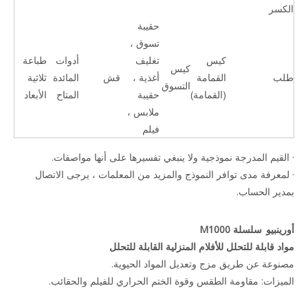
الكسر
حقيبة
تسوق ،
كيس
تغليف
أدوات
طباعة
كيس
طلب
القمامة
أغذية ،
قش
المائدة
ثلاثية
التسوق
(القمامة)
حقيبة
المتاح
الأبعاد
ملابس ،
فيلم
· القيم المدرجة نموذجية ولا ينبغي تفسيرها على أنها مواصفات.
· لمعرفة مدى توافر النموذج والمزيد من المعلمات ، يرجى الاتصال
بمدير الحساب.
أورينبيو
سلسلة M1000
مواد قابلة للتحلل للأفلام المنزلية القابلة للتحلل
مصنوعة عن طريق مزج وتعديل المواد الحيوية.
الميزات: مقاومة الطقس وقوة الختم الحراري للفيلم والحقائب.