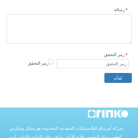
رسالة
*
رمز التحقق
*
يُقدِّم
شركة أورينكو للبلاستيكيات المتقدمة المحدودة هو مبتكر ومكرس
لتطوير مواد البوليمر عالية الأداء. بما في ذلك النايلون/البولي أميد