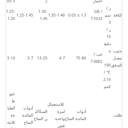
اختبار
2
00-5
ز /
1.25-
1.30-
GB /
كثافة
سم
1.3 ± 0.05
1.35-1.40
1.25-1.45
1.35
1.45
T1033
3
ز /
10
دقيق
تذوب
ة
غب /
معدل
75-80
4-7
13-25
3-7
3-10
T3682
التدفق
190
℃ /
2.16
كجم
خيو
ط
للاستعمال
أدوات
الطبا
أدوات
لمرة
السكاكي
طلب
المائدة
عة
المائدة المتاح
واحدة
ن المتاح
المتاح
ثلاثية
قش