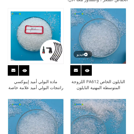
فيديو
النايلون الخاص PA612 اللزوجة
مادة البولي أميد إيبوكسي
المتوسطة المهنية النايلون
راتنجات البولي أميد علامة خاصة
الموردين الصين
عالية البعد أنبوب البولي أميد
الاستقرار