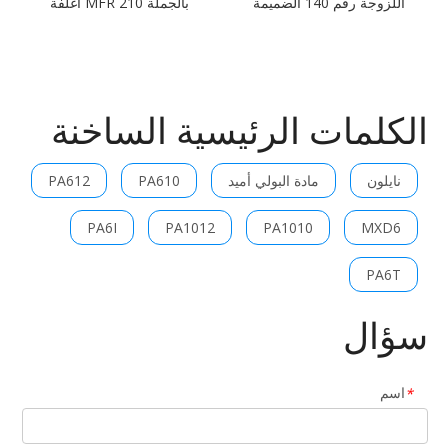
اللزوجة رقم 140 الضميمة
بالجملة MFR 210 أغلفة
المحمولة من مادة البولي أميد
Battrey
الكلمات الرئيسية الساخنة
نايلون
مادة البولي أميد
PA610
PA612
PA6I
PA1012
PA1010
MXD6
PA6T
سؤال
اسم
*