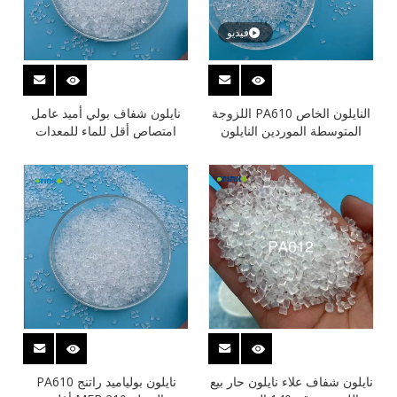
فيديو
النايلون الخاص PA610 اللزوجة
نايلون شفاف بولي أميد عامل
المتوسطة الموردين النايلون
امتصاص أقل للماء للمعدات
الصين المهنية
العسكرية نايلون
نايلون شفاف علاء نايلون حار بيع
نايلون بولياميد راتنج PA610