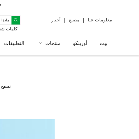
ه
معلومات عنا
|
مصنع
|
أخبار
كلمات شعب
بيت
أورينكو
منتجات
التطبيقات
تصفح ا