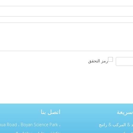
سريعة
اتصل بنا
د & المركب & راتنج
hua Road ، Boyan Science Park ،