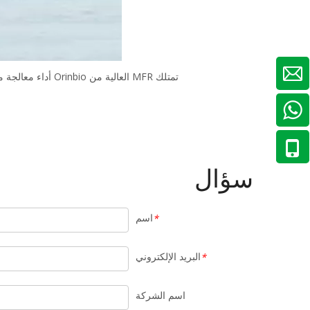
تمتلك MFR العالية من Orinbio أداء معالجة ممتازًا وجودة عالية عند تصنيع منتجات المنسوجات ، على سبيل المثال ، الأقمشة غير المنسوجة والنسيج المصهور وما إلى ذلك.
+86-13013179882
سؤال
اسم
*
البريد الإلكتروني
*
اسم الشركة