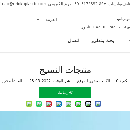
اتف/واتساب:
+86-13013179882
بريد إلكتروني:
futao@orinkoplastic.com
العربية
ية:
PA612
PA610
نايلون
بحث وتطوير
اتصال
منتجات النسيج
لكمية:
0
الكاتب:محرر الموقع نشر الوقت: 2022-05-23 المنشأ:
محرر ا
رسالتك